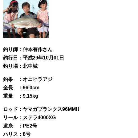
釣り師：仲本有作さん
釣行日：平成29年10月01日
釣り場：北中城
釣果 ：オニヒラアジ
全長 ：96.0cm
重量 ：9.15kg
ロッド：ヤマガブランクス96MMH
リール：ステラ4000XG
道糸 ：PE2号
ハリス：8号