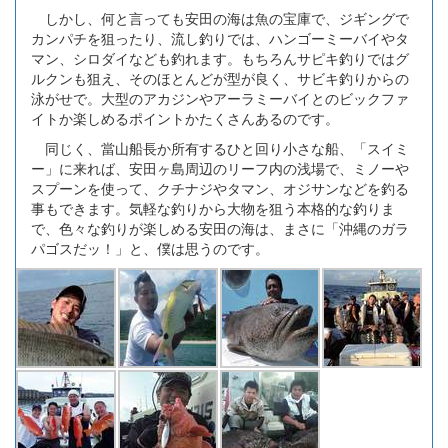
しかし、何と言っても安田の海は魚の宝庫で、ジギングで
カンパチを狙ったり、流し釣りでは、ハンゴーミーバイやタ
マン、シロダイなども釣れます。もちろんサピキ釣りではグ
ルクンも狙え、そのほとんどが型が良く、サビキ釣りからの
泳がせで。大型のアカジンやアーラミーバイとのビックファ
イトか楽しめるポイントかたくさんあるのです。
同じく、當山船長か所有するひと回り小さな船、「スイミ
ー」に来れば、安田ヶ島周辺のリーフ内の浅場で、ミノーや
スプーンを使って、クチナジやタマン、オジサンなどを釣る
事もできます。気軽な釣りから大物を狙う本格的な釣りま
で、色々な釣りが楽しめる安田の海は、まさに「沖縄のガラ
パゴスだッ！」と、僕は思うのです。