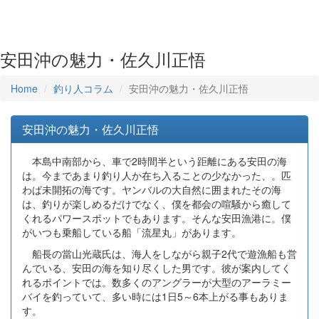
安田沖の魅力・佐久川正悟
Home
釣り人コラム
安田沖の魅力・佐久川正悟
安田沖の魅力・佐久川正悟
本島中南部から、車で2時間半という距離にある安田の海
は。今まであまり釣り人か在ち入ることの少なかった、。匹
わぱ未開拓の海です。ヤンバルの大自然に囲まれたその海
は、釣りが楽しめるだけでなく、僕を都会の喧騒から癒して
くれるパワースポットでもあります。そんな安田漁港に。僕
がいつも乗船している船「流星丸」があります。
船長の當山光蔵氏は、海人をしながら親子2代で遊漁船も営
んでいる、安田の海を知り尽くした男です。彼が案内してく
れるポイントでは。数多くのアングラーが大型のアーラミー
バイを釣っていて、多い時には1日5～6本上がる事もありま
す。