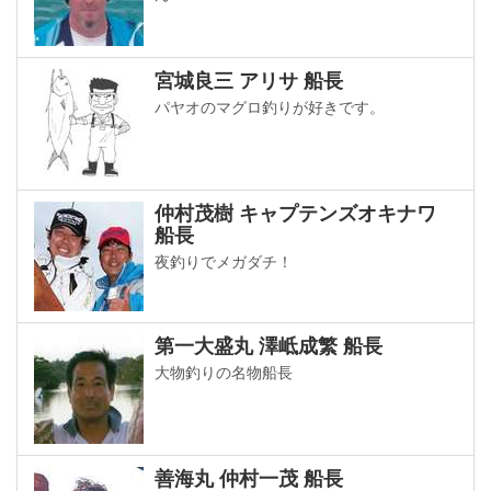
宮城良三 アリサ 船長
パヤオのマグロ釣りが好きです。
仲村茂樹 キャプテンズオキナワ
船長
夜釣りでメガダチ！
第一大盛丸 澤岻成繁 船長
大物釣りの名物船長
善海丸 仲村一茂 船長