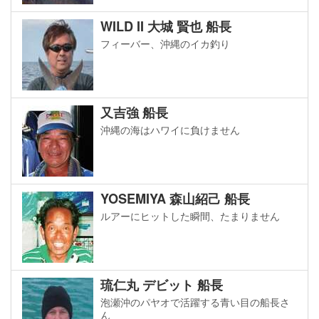
WILD II 大城 賢也 船長
フィーバー、沖縄のイカ釣り
又吉強 船長
沖縄の海はハワイに負けません
YOSEMIYA 森山紹己 船長
ルアーにヒットした瞬間、たまりません
琉仁丸 デビット 船長
泡瀬沖のパヤオで活躍する青い目の船長さ
ん