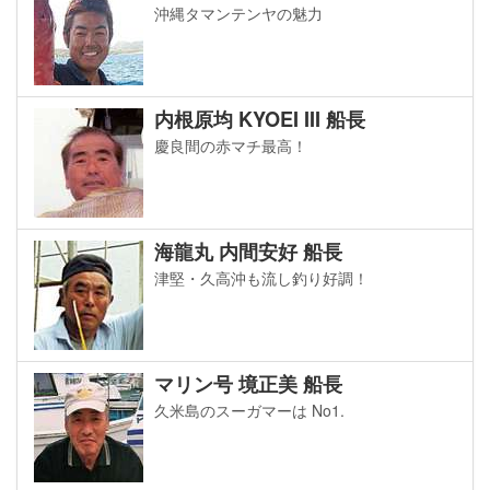
沖縄タマンテンヤの魅力
内根原均 KYOEI III 船長
慶良間の赤マチ最高！
海龍丸 内間安好 船長
津堅・久高沖も流し釣り好調！
マリン号 境正美 船長
久米島のスーガマーは No1.