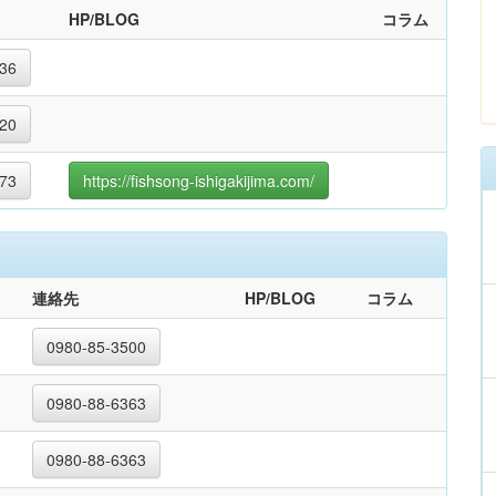
HP/BLOG
コラム
36
20
73
https://fishsong-ishigakijima.com/
連絡先
HP/BLOG
コラム
0980-85-3500
0980-88-6363
0980-88-6363