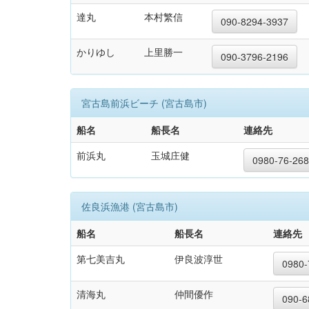
達丸
本村繁信
090-8294-3937
かりゆし
上里勝一
090-3796-2196
宮古島前浜ビーチ (宮古島市)
船名
船長名
連絡先
前浜丸
玉城庄健
0980-76-26
佐良浜漁港 (宮古島市)
船名
船長名
連絡先
第七美吉丸
伊良波淳世
0980-
清海丸
仲間優作
090-6