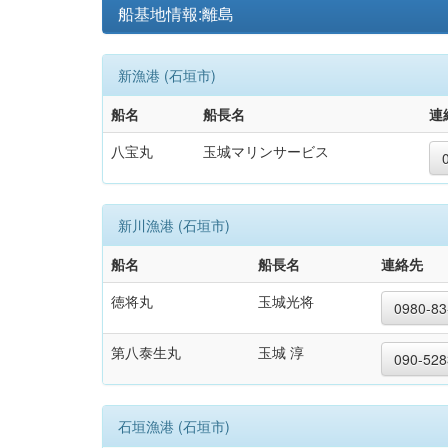
船基地情報:離島
新漁港 (石垣市)
船名
船長名
連
八宝丸
玉城マリンサービス
新川漁港 (石垣市)
船名
船長名
連絡先
徳将丸
玉城光将
0980-83
第八泰生丸
玉城 淳
090-528
石垣漁港 (石垣市)