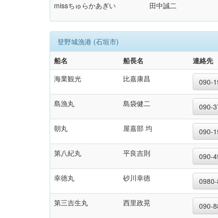
missちゅらかあぎい
田中誠二
登野城漁港 (石垣市)
船名
船長名
連絡先
海業観光
比嘉康昌
090-1
島漁丸
島袋健二
090-3
朝丸
屋嘉部 均
090-1
第八紀丸
平良吉則
090-4
幸徳丸
砂川幸徳
0980-
第三吉生丸
西里政晃
090-8