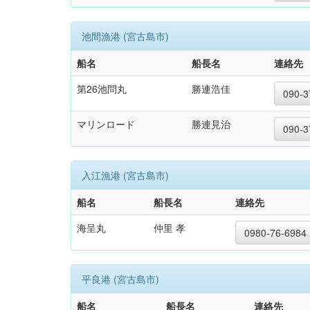
池間漁港 (宮古島市)
船名
船長名
連絡先
第26池問丸
勝連浩佳
090-3
マリンロード
勝連見治
090-3
入江漁港 (宮古島市)
船名
船長名
連絡先
海呈丸
仲里 孝
0980-76-6984
平良港 (宮古島市)
船名
船長名
連絡先