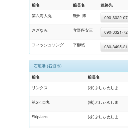
船名
船長名
連絡先
第六海人丸
磯田 博
090-3022-07
さざなみ
宜野座安三
090-3321-72
フィッシュソング
平柳悠
080-3495-21
石垣港 (石垣市)
船名
船長名
リンクス
(株)ぷしぃぬしま
第5ヒロ丸
(株)ぷしぃぬしま
SkipJack
(株)ぷしぃぬしま