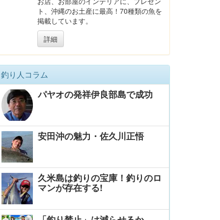
お店、お部屋のインテリアに、プレゼン
ト、沖縄のお土産に最高！70種類の魚を
掲載しています。
詳細
釣り人コラム
パヤオの発祥伊良部島で成功
安田沖の魅力・佐久川正悟
久米島は釣りの宝庫！釣りのロ
マンが存在する!
「釣り禁止」は減らせるか