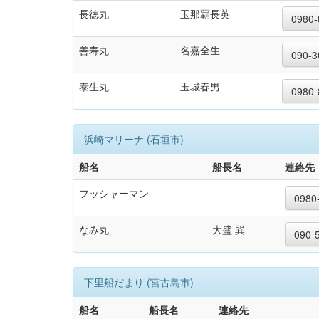
長徳丸
玉那覇長英
0980-
善寿丸
名嘉全生
090-3
泰生丸
玉城春男
0980-
浜崎マリーナ (石垣市)
船名
船長名
連絡先
フッシャーマン
0980
なみ丸
大盛 巽
090-
下里船だまり (宮古島市)
船名
船長名
連絡先