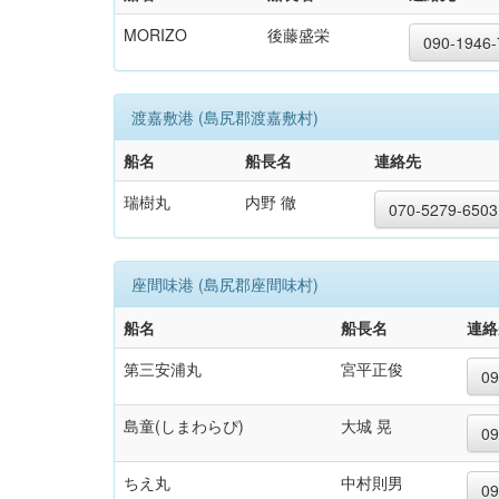
MORIZO
後藤盛栄
090-1946-
渡嘉敷港 (島尻郡渡嘉敷村)
船名
船長名
連絡先
瑞樹丸
内野 徹
070-5279-6503
座間味港 (島尻郡座間味村)
船名
船長名
連絡
第三安浦丸
宮平正俊
09
島童(しまわらぴ)
大城 晃
09
ちえ丸
中村則男
09